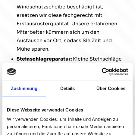
Windschutzscheibe beschädigt ist,
ersetzen wir diese fachgerecht mit
Erstausrüsterqualität. Unsere erfahrenen
Mitarbeiter kümmern sich um den
Austausch vor Ort, sodass Sie Zeit und
Mühe sparen.
Steinschlagreparatur:
Kleine Steinschläge
müssen nicht immer einen kompletten
Scheibenaustausch zur Folge haben.
Unsere Fachleute prüfen den Schaden und
Zustimmung
Details
Über Cookies
führen gegebenenfalls eine kostengünstige
und schnelle Reparatur durch.
Diese Webseite verwendet Cookies
Scheibentönung:
Gestalten Sie das
Aussehen Ihres Fahrzeugs und schützen Sie
Wir verwenden Cookies, um Inhalte und Anzeigen zu
personalisieren, Funktionen für soziale Medien anbieten
sich gleichzeitig vor UV-Strahlen und
zu können und die Zugriffe auf unsere Website zu