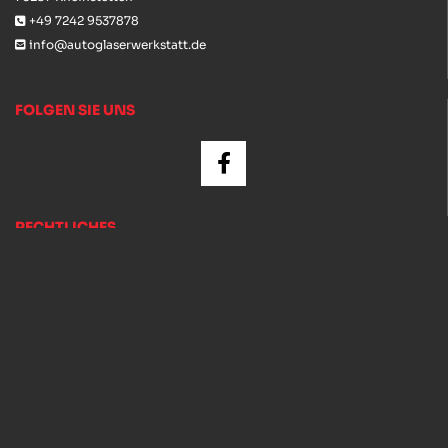
+49 7242 9537878

info@autoglaserwerkstatt.de

FOLGEN SIE UNS
RECHTLICHES
Impressum
Datenschutz
Autoglas
Ettlingen
|
Karlsruhe
|
Malsch
|
Rastatt
|
Wörth am Rhein
Steinschlagreparatur
Ettlingen
|
Karlsruhe
|
Malsch
|
Rastatt
|
Wörth
am Rhein