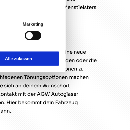
 20 Jahren Erfahrung des Dienstleisters
Marketing
iche Autos als auch LKWs eine neue
Alle zulassen
e Heckscheibe erneuert werden oder die
en Wunsch, deine Scheiben tönen zu
verschiedenen Tönungsoptionen machen
che sich an deinem Wunschort
 Kontakt mit der AGW Autoglaser
ben. Hier bekommt dein Fahrzeug
mann.