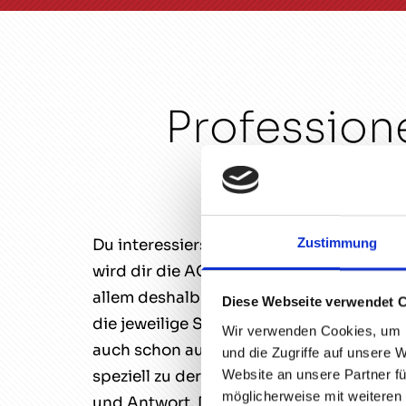
Profession
Zustimmung
Du interessierst dich für eine Steinschl
wird dir die AGW Autoglaser Werkstatt G
allem deshalb sehr effektiv für dich, we
Diese Webseite verwendet 
die jeweilige Scheibe natürlich nicht nur
Wir verwenden Cookies, um I
auch schon aufgefallen: Autoscheibe ist
und die Zugriffe auf unsere 
Website an unsere Partner fü
speziell zu der einen oder anderen Tön
möglicherweise mit weiteren
und Antwort. Du wirst es sicher zu schät