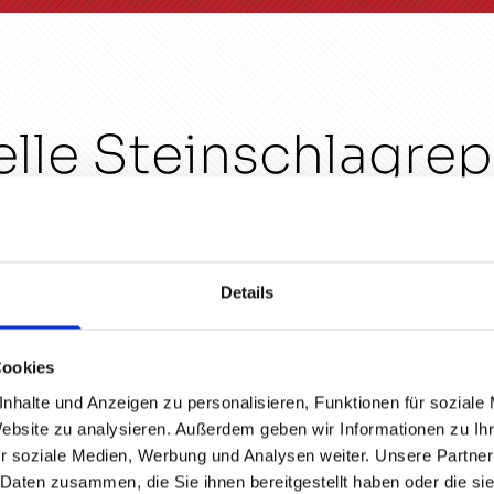
elle Steinschlagrep
Rastatt
Details
agreparatur nahe Rastatt oder für eine andere Dienstl
mbH Andreas Diel direkt weiterhelfen können. Eine St
il nicht gleich die ganze Scheibe ausgetauscht werden
Cookies
 repariert, sondern auch erneuert und/oder getönt wer
nhalte und Anzeigen zu personalisieren, Funktionen für soziale
 nicht unbedingt gleich Autoscheibe. Hast du Fragen 
Website zu analysieren. Außerdem geben wir Informationen zu I
r soziale Medien, Werbung und Analysen weiter. Unsere Partner
ungsart, stehen dir die Experten der AGW Autoglaser
 Daten zusammen, die Sie ihnen bereitgestellt haben oder die s
zen wissen, dass du es hier mit Autoglaser-Vollprofi