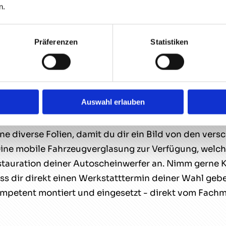
n.
 zu machen brauchst. Dafür sorgen zum einen die über
nt der Autoglaser.
Präferenzen
Statistiken
sung für KFZ und LKW
erglasung interessant für dich, dass sowohl herkömml
Auswahl erlauben
 es ganz auf deinen Bedarf an. Zum Beispiel muss di
eparatur. Oder du hast zusätzlich oder alternativ d
erne diverse Folien, damit du dir ein Bild von den 
 eine mobile Fahrzeugverglasung zur Verfügung, wel
estauration deiner Autoscheinwerfer an. Nimm gerne
ss dir direkt einen Werkstatttermin deiner Wahl ge
ompetent montiert und eingesetzt - direkt vom Fach