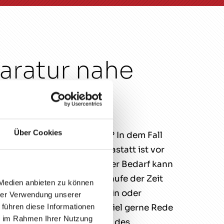
aratur nahe
Über Cookies
eistung bezüglich Autoglas? In dem Fall
einschlagreparatur bei Rastatt ist vor
 muss. Je nach Affinität oder Bedarf kann
den. Sicher ist es dir im Laufe der Zeit
 Medien anbieten zu können
zur Dienstleistung allgemein oder
hrer Verwendung unserer
 führen diese Informationen
 Werkstatt GmbH Andreas Diel gerne Rede
ie im Rahmen Ihrer Nutzung
s zu tun hast und im Rahmen des