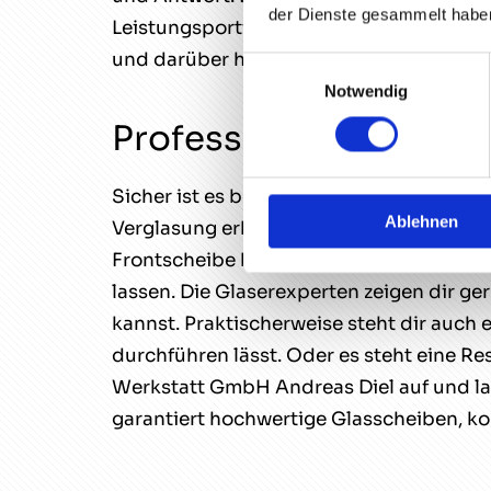
der Dienste gesammelt habe
Leistungsportfolios keinerlei Abstriche
und darüber hinaus das große Engageme
Einwilligungsauswahl
Notwendig
Professionelle Vergla
Sicher ist es bezüglich einer Fahrzeugv
Ablehnen
Verglasung erhalten können. Hier kommt
Frontscheibe benötigt eine Steinschlagr
lassen. Die Glaserexperten zeigen dir g
kannst. Praktischerweise steht dir auch
durchführen lässt. Oder es steht eine R
Werkstatt GmbH Andreas Diel auf und la
garantiert hochwertige Glasscheiben, k