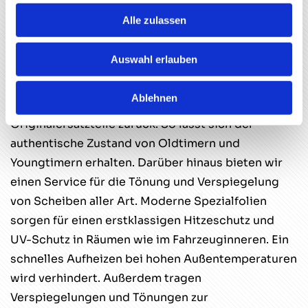
Alle zulassen
Funktionale Autoglaselemente
für Ihr Fahrzeug
Auswahl erlauben
AGW ersetzt defekte Scheinwerfer und
Ablehnen
Außenspielgel und greift dafür auf
Originalersatzteile zurück. So lässt sich der
authentische Zustand von Oldtimern und
Youngtimern erhalten. Darüber hinaus bieten wir
einen Service für die Tönung und Verspiegelung
von Scheiben aller Art. Moderne Spezialfolien
sorgen für einen erstklassigen Hitzeschutz und
UV-Schutz in Räumen wie im Fahrzeuginneren. Ein
schnelles Aufheizen bei hohen Außentemperaturen
wird verhindert. Außerdem tragen
Verspiegelungen und Tönungen zur