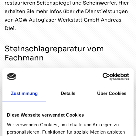
restaurieren Seitenspiegel und Scheinwerfer. Hier
erhalten Sie mehr Infos über die Dienstleistungen
von AGW Autoglaser Werkstatt GmbH Andreas
Diel.
Steinschlagreparatur vom
Fachmann
Unsere Experten tauschen Seiten-, Heck- und
Frontscheiben von PKW, Nutzfahrzeugen und
Wohnmobilen in unserer gut ausgestatteten
Zustimmung
Details
Über Cookies
Werkstatt aus. Gerne erledigen wir die Arbeiten
aber auch direkt bei Ihnen vor Ort. Nutzen Sie
unsere cleveren und erprobten Verfahren für die
Diese Webseite verwendet Cookies
Steinschlagreparatur. Durch den Einsatz von
Wir verwenden Cookies, um Inhalte und Anzeigen zu
transparentem Spezialharz können Einschläge und
personalisieren, Funktionen für soziale Medien anbieten