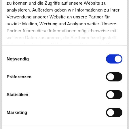
zu können und die Zugriffe auf unsere Website zu
Risse zum Verschwinden gebracht werden. Wenn
analysieren. Außerdem geben wir Informationen zu Ihrer
die Schäden keinen Mindestabstand zum
Verwendung unserer Website an unsere Partner für
Seitenrand von 10 Zentimetern aufweisen oder
soziale Medien, Werbung und Analysen weiter. Unsere
sich im Sichtfeld des Fahrers befinden, muss die
Partner führen diese Informationen möglicherweise mit
Frontscheibe ausgetauscht werden. Dabei setzen
weiteren Daten zusammen, die Sie ihnen bereitgestellt
wir auf hochwertiges Autoglas von
haben oder die sie im Rahmen Ihrer Nutzung der Dienste
gesammelt haben.
Originalherstellern. Hier ein Überblick über unsere
Einwilligungsauswahl
Notwendig
Dienstleistungen:
Scheibentausch
Präferenzen
Scheibentönung
Reparatur von Front-, Heck- und
Statistiken
Seitenscheiben
Fenster verspiegeln
Marketing
Scheinwerfer und Außenspiegel restaurieren